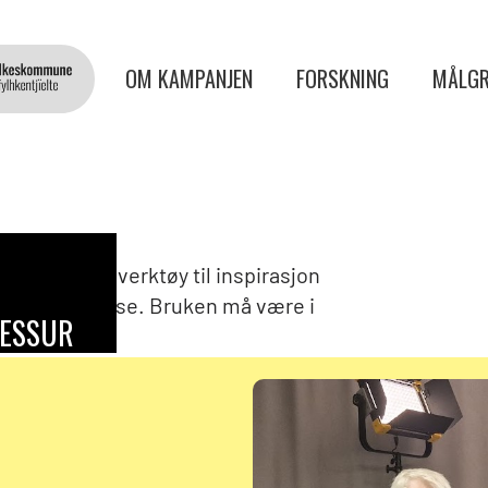
OM KAMPANJEN
FORSKNING
MÅLGR
ateriell og verktøy til inspirasjon
d psykiske helse. Bruken må være i
ESSURSER