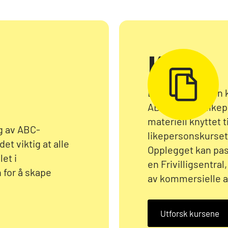
Kurs
Det er utviklet en
ABC-kurs for like
materiell knyttet 
g av ABC-
likepersonskurset
det viktig at alle
Opplegget kan pass
et i
en Frivilligsentral
for å skape
av kommersielle a
Utforsk kursene