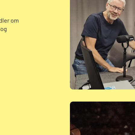
ndler om
 og