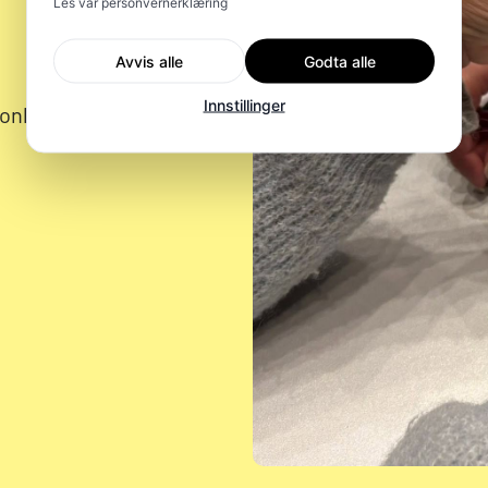
Les vår personvernerklæring
Avvis alle
Godta alle
Innstillinger
konkrete