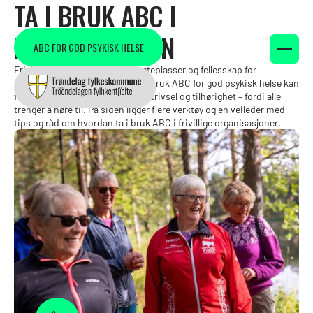
TA I BRUK ABC I
FRIVILLIGHETEN
ABC FOR GOD PSYKISK HELSE
Frivilligheten skaper viktige møteplasser og fellesskap for
mennesker i alle aldre. Ved å ta i bruk ABC for god psykisk helse kan
frivilligheten styrke inkludering, trivsel og tilhørighet – fordi alle
trenger å høre til. På siden ligger flere verktøy og en veileder med
tips og råd om hvordan ta i bruk ABC i frivillige organisasjoner.