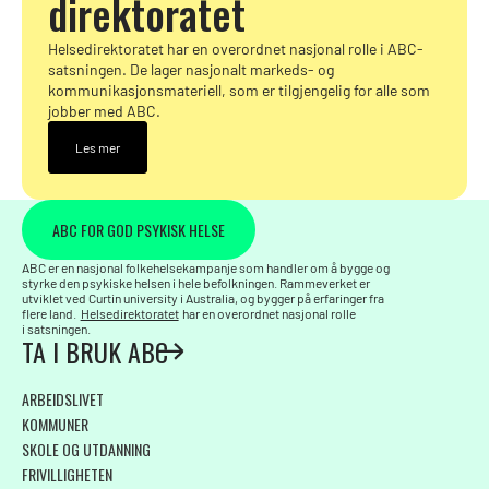
direktoratet
Helsedirektoratet har en overordnet nasjonal rolle i ABC-
satsningen. De lager nasjonalt markeds- og
kommunikasjonsmateriell, som er tilgjengelig for alle som
jobber med ABC.
Les mer
ABC FOR GOD PSYKISK HELSE
ABC er en nasjonal folkehelsekampanje som handler om å bygge og
styrke den psykiske helsen i hele befolkningen. Rammeverket er
utviklet ved Curtin university i Australia, og bygger på erfaringer fra
flere land.
Helsedirektoratet
har en overordnet nasjonal rolle
i satsningen.
TA I BRUK ABC
ARBEIDSLIVET
KOMMUNER
SKOLE OG UTDANNING
FRIVILLIGHETEN