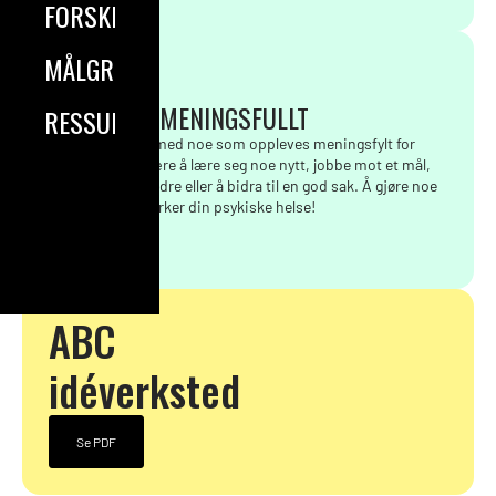
FORSKNING
MÅLGRUPPER
GJØR NOE MENINGSFULLT
RESSURSER
Hold deg aktiv med noe som oppleves meningsfylt for
deg. Det kan være å lære seg noe nytt, jobbe mot et mål,
gjøre noe for andre eller å bidra til en god sak. Å gjøre noe
meningsfylt styrker din psykiske helse!
ABC
idéverksted
Se PDF