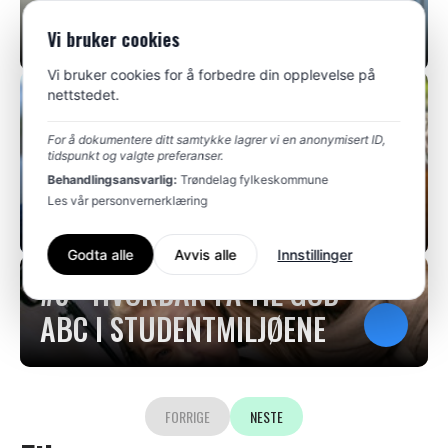
FRIVILLIGHETEN?
Vi bruker cookies
Vi bruker cookies for å forbedre din opplevelse på
nettstedet.
#7 - ABC I ET
GJENOPPBYGGINGS-
For å dokumentere ditt samtykke lagrer vi en anonymisert ID,
tidspunkt og valgte preferanser.
PERSPEKTIV (MED KORUS
Behandlingsansvarlig:
Trøndelag fylkeskommune
Les vår personvernerklæring
OG FIRE)
Godta alle
Avvis alle
Innstillinger
#5 - HVORDAN FÅ TIL GOD
ABC I STUDENTMILJØENE
FORRIGE
NESTE