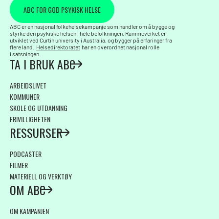
ABC FOR GOD PSYKISK HELSE
ABC er en nasjonal folkehelsekampanje som handler om å bygge og
styrke den psykiske helsen i hele befolkningen. Rammeverket er
utviklet ved Curtin university i Australia, og bygger på erfaringer fra
flere land.
Helsedirektoratet
har en overordnet nasjonal rolle
i satsningen.
TA I BRUK ABC
ARBEIDSLIVET
KOMMUNER
SKOLE OG UTDANNING
FRIVILLIGHETEN
RESSURSER
PODCASTER
FILMER
MATERIELL OG VERKTØY
OM ABC
OM KAMPANJEN