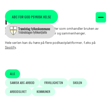
PODCASTER
ABC FOR GOD PSYKISK HELSE
Her kan du lytte til podkastepisoder som omhandler bruken av
ABC-rammeverket i ulike sektorer og sammenhenger.
Hele serien kan du høre på flere podkastplattformer, f.eks på
Spotify
.
ALLE
SAMISK ABC-ARBEID
FRIVILLIGHETEN
SKOLEN
ARBEIDSLIVET
KOMMUNER