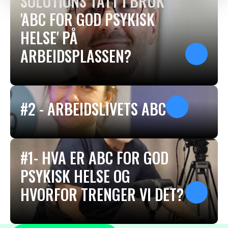
SOLUTIONS TATT I BRUK
'ABC FOR GOD PSYKISK
HELSE' PÅ
ARBEIDSPLASSEN?
#2 - ARBEIDSLIVETS ABC
#1- HVA ER ABC FOR GOD
PSYKISK HELSE OG
HVORFOR TRENGER VI DET?