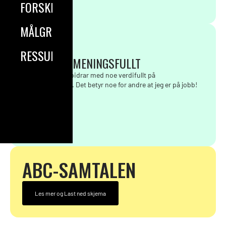
FORSKNING
MÅLGRUPPER
RESSURSER
GJØR NOE MENINGSFULLT
Jeg føler at jeg bidrar med noe verdifullt på
arbeidsplassen. Det betyr noe for andre at jeg er på jobb!
Les mer
ABC-SAMTALEN
Les mer og Last ned skjema