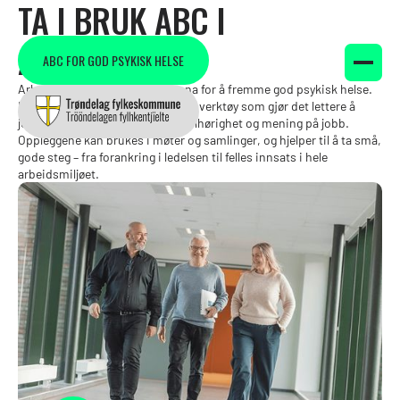
TA I BRUK ABC I
ARBEIDSLIVET
ABC FOR GOD PSYKISK HELSE
Arbeidsplassen er en viktig arena for å fremme god psykisk helse.
Her finner du flere konkrete ABC-verktøy som gjør det lettere å
jobbe systematisk med trivsel, tilhørighet og mening på jobb.
Oppleggene kan brukes i møter og samlinger, og hjelper til å ta små,
gode steg – fra forankring i ledelsen til felles innsats i hele
arbeidsmiljøet.