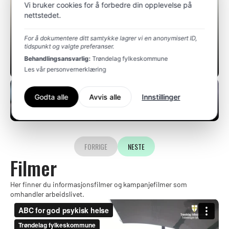
SOLUTIONS TATT I BRUK
Vi bruker cookies for å forbedre din opplevelse på
'ABC FOR GOD PSYKISK
nettstedet.
HELSE' PÅ
For å dokumentere ditt samtykke lagrer vi en anonymisert ID,
tidspunkt og valgte preferanser.
ARBEIDSPLASSEN?
Behandlingsansvarlig:
Trøndelag fylkeskommune
Les vår personvernerklæring
#2 - ARBEIDSLIVETS ABC
Godta alle
Avvis alle
Innstillinger
FORRIGE
NESTE
Filmer
Her finner du informasjonsfilmer og kampanjefilmer som
omhandler arbeidslivet.