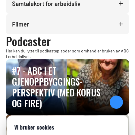
Samtalekort for arbeidsliv
Filmer
Podcaster
Her kan du lytte til podkastepisoder som omhandler bruken av ABC
i arbeidslivet.
#7 - ABC I ET
GJENOPPBYGGINGS-
PERSPEKTIV (MED KORUS
OG FIRE)
#3 - HVORDAN HAR AKER
Vi bruker cookies