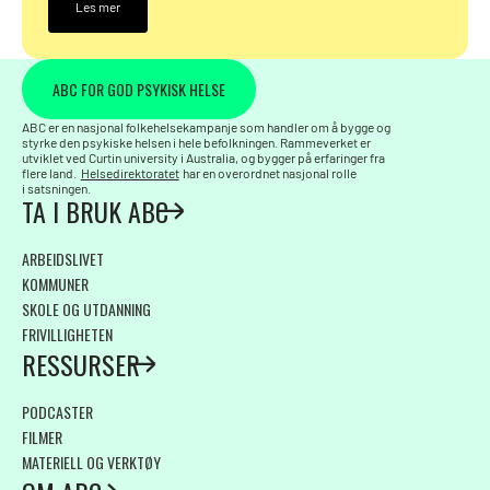
Les mer
ABC FOR GOD PSYKISK HELSE
ABC er en nasjonal folkehelsekampanje som handler om å bygge og
styrke den psykiske helsen i hele befolkningen. Rammeverket er
utviklet ved Curtin university i Australia, og bygger på erfaringer fra
flere land.
Helsedirektoratet
har en overordnet nasjonal rolle
i satsningen.
TA I BRUK ABC
ARBEIDSLIVET
KOMMUNER
SKOLE OG UTDANNING
FRIVILLIGHETEN
RESSURSER
PODCASTER
FILMER
MATERIELL OG VERKTØY