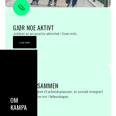
GJØR NOE AKTIVT
Jobben er en positiv aktivitet i livet mitt.
Les mer
GJØR NOE SAMMEN
Jeg føler tilhørighet til arbeidsplassen, er sosialt integrert
og inviterer andre inn i fellesskapet.
OM
KAMPANJEN
Les mer